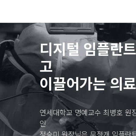
디지털 임플란트
고
이끌어가는 의
연세대학교 명예교수 최병호 원장
인
정승미 원장님은 무절개 임플란트