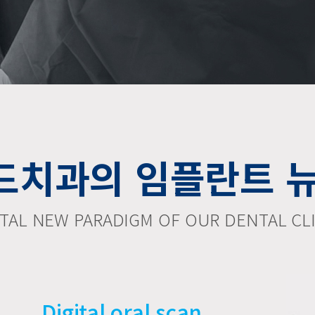
드치과의
임플란트 
ITAL NEW PARADIGM OF OUR DENTAL CLI
Digital oral scan