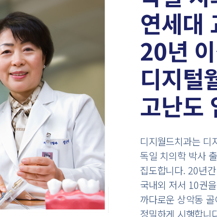
연세대 
20년 
디지털
고난도 
디지월드치과는 디지
독일 치의학 박사 
집도합니다. 20년간
국내외 저서 10권을
까다로운 상악동 골
정밀하게 시행합니다