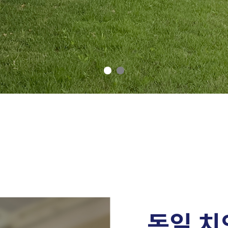
진료
gh Rest Creates a Healthy 
독일 치